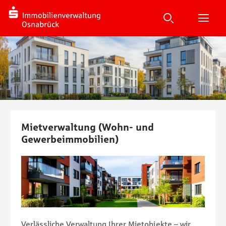
Suchen
Suche
H
Home
Mietverwaltung (Wohn- und
Gewerbeimmobilien)
Verlässliche Verwaltung Ihrer Mietobjekte – wir