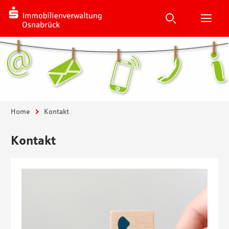
Suchen
Suche
H
Sie sind hier:
Home
Kontakt
Kontakt